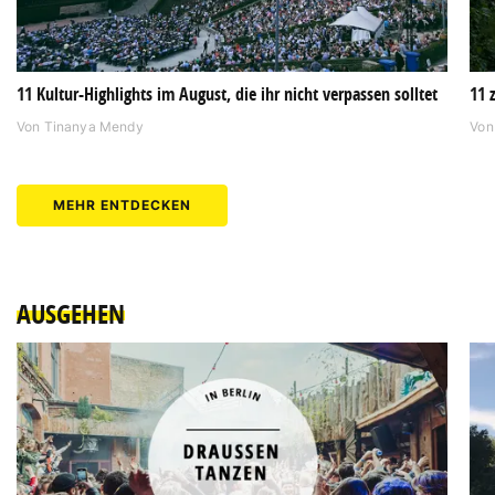
11 Kultur-Highlights im August, die ihr nicht verpassen solltet
11 
Von
Tinanya Mendy
Vo
MEHR ENTDECKEN
AUSGEHEN