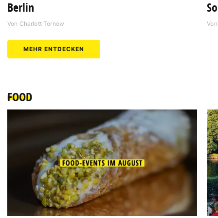
Berlin
S
Von
Charlott Tornow
Vo
MEHR ENTDECKEN
FOOD