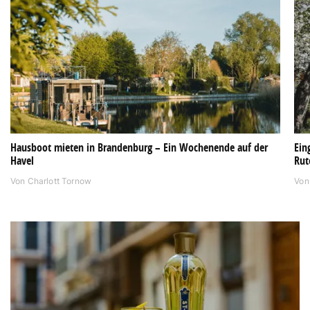
Hausboot mieten in Brandenburg – Ein Wochenende auf der
Ein
Havel
Rut
Von
Charlott Tornow
Vo