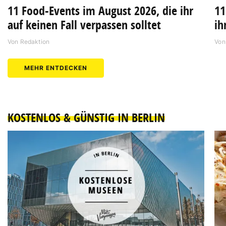
11 Food-Events im August 2026, die ihr
11
auf keinen Fall verpassen solltet
ih
Von
Redaktion
Vo
MEHR ENTDECKEN
KOSTENLOS & GÜNSTIG IN BERLIN