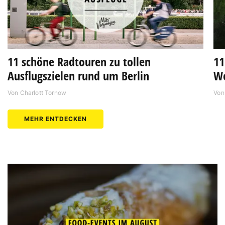
11 schöne Radtouren zu tollen
11
Ausflugszielen rund um Berlin
Wo
Von
Charlott Tornow
Vo
MEHR ENTDECKEN