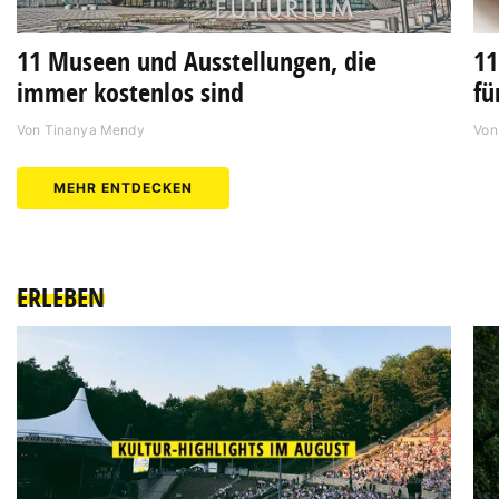
11 Museen und Ausstellungen, die
11
immer kostenlos sind
fü
Von
Tinanya Mendy
Vo
MEHR ENTDECKEN
ERLEBEN