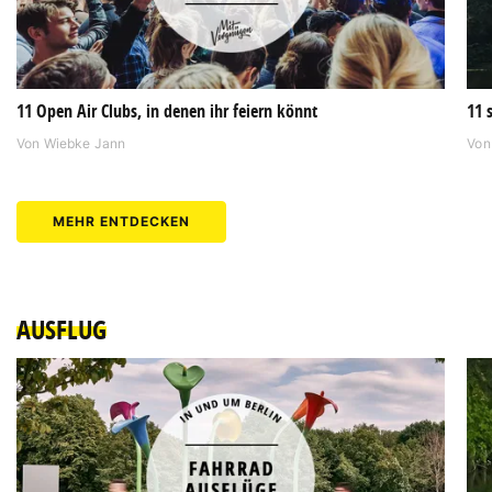
11 Open Air Clubs, in denen ihr feiern könnt
11 
Von
Wiebke Jann
Vo
MEHR ENTDECKEN
AUSFLUG