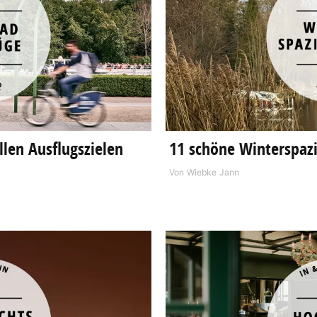
llen Ausflugszielen
11 schöne Winterspaz
Von
Wiebke Jann