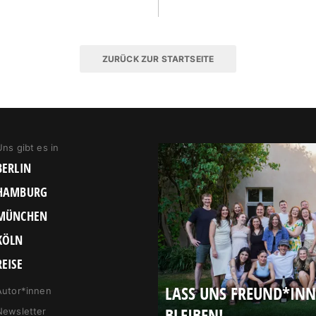
ZURÜCK ZUR STARTSEITE
Uns gibt es in
BERLIN
HAMBURG
MÜNCHEN
KÖLN
REISE
LASS UNS FREUND*IN
Autor*innen
BLEIBEN!
Newsletter