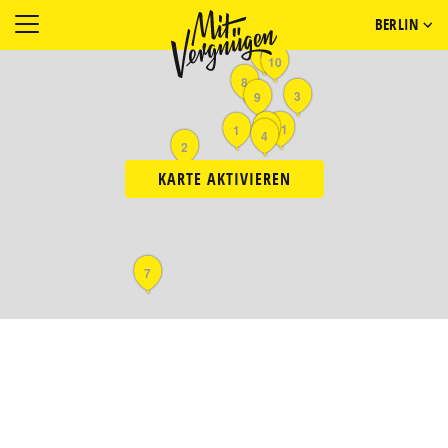
BERLIN
6
10
8
3
9
5
11
1
4
2
KARTE AKTIVIEREN
7