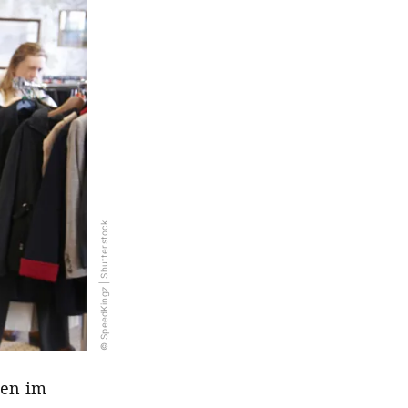
© SpeedKingz | Shutterstock
zen im