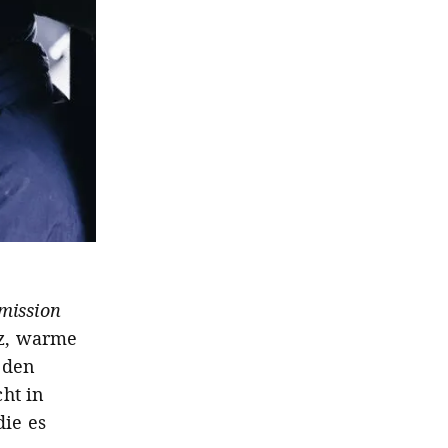
tmission
tz, warme
 den
ht in
ie es