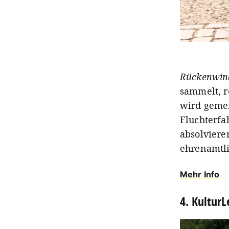
Rückenwin
sammelt, r
wird geme
Fluchterfa
absolviere
ehrenamtl
Mehr Info
4. KulturL