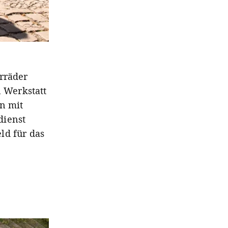
hrräder
n Werkstatt
n mit
dienst
ld für das