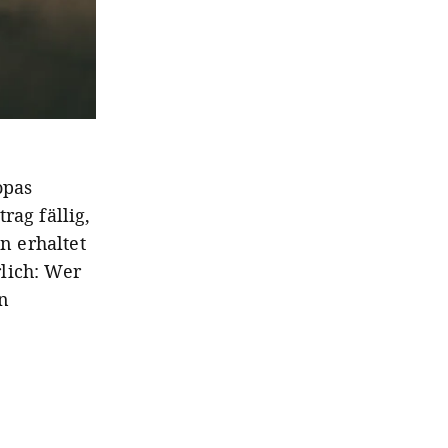
opas
rag fällig,
n erhaltet
lich: Wer
n