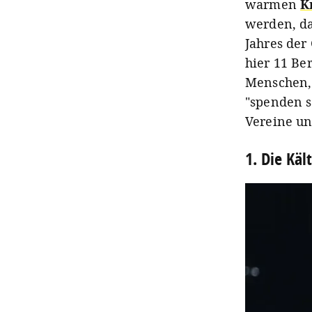
warmen
K
werden, da
Jahres der 
hier 11 Be
Menschen,
"spenden s
Vereine un
1. Die Käl