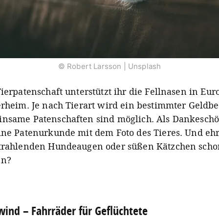
© Robert Larsson | Unsplash
Tierpatenschaft unterstützt ihr die Fellnasen in Eur
erheim. Je nach Tierart wird ein bestimmter Geldbet
nsame Patenschaften sind möglich. Als Dankeschö
ine Patenurkunde mit dem Foto des Tieres. Und ehr
strahlenden Hundeaugen oder süßen Kätzchen scho
en?
wind – Fahrräder für Geflüchtete