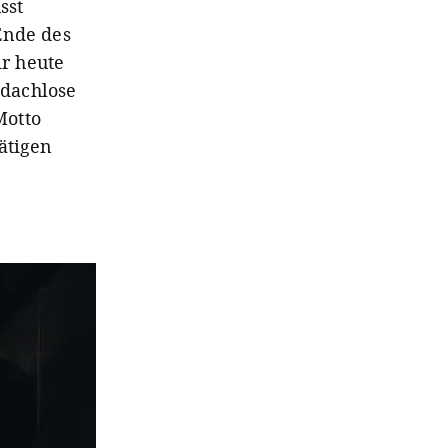
sst
Ende des
ir heute
bdachlose
Motto
ätigen