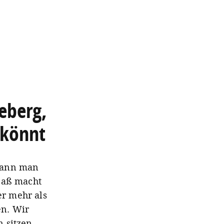
eberg,
 könnt
 kann man
paß macht
r mehr als
en. Wir
n sitzen