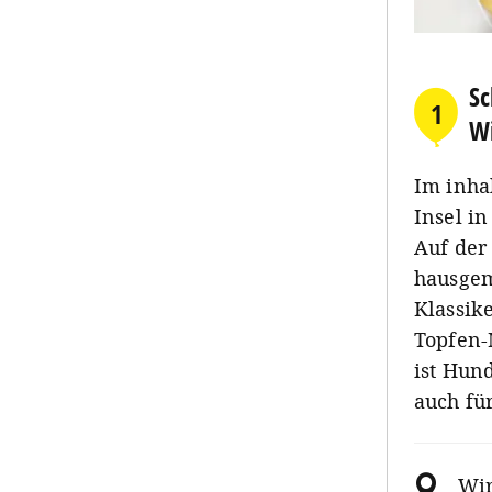
Sc
1
Wi
Im inha
Insel i
Auf der
hausgem
Klassik
Topfen-
ist Hun
auch fü
Wir