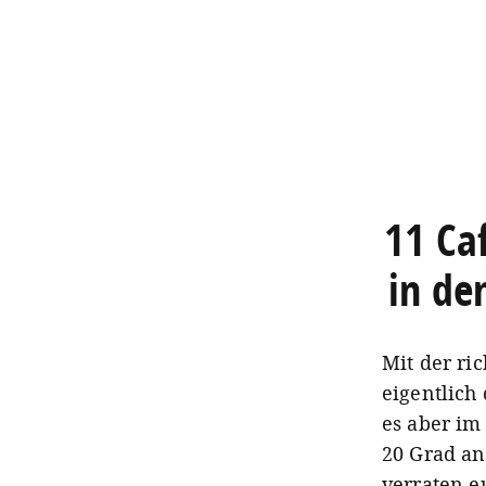
11 Ca
in de
Mit der ri
eigentlich
es aber im
20 Grad an
verraten e