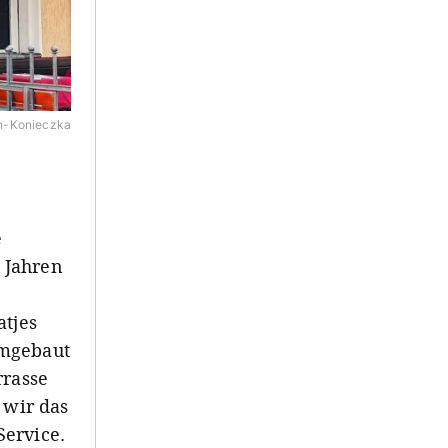
n-Konieczka
e
n Jahren
tjes
umgebaut
rrasse
 wir das
ervice.