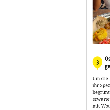
Os
3
ge
Um die 
ihr Spe
begrünt
erwarte
mit Wot