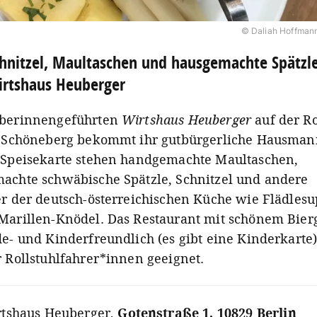
© Daliah Hoffman
hnitzel, Maultaschen und hausgemachte Spätzl
rtshaus Heuberger
berinnengeführten
Wirtshaus Heuberger
auf der R
n Schöneberg bekommt ihr gutbürgerliche Hausman
 Speisekarte stehen handgemachte Maultaschen,
achte schwäbische Spätzle, Schnitzel und andere
er der deutsch-österreichischen Küche wie Flädles
Marillen-Knödel. Das Restaurant mit schönem Bier
de- und Kinderfreundlich (es gibt eine Kinderkarte
r Rollstuhlfahrer*innen geeignet.
tshaus Heuberger
,
Gotenstraße 1, 10829 Berlin