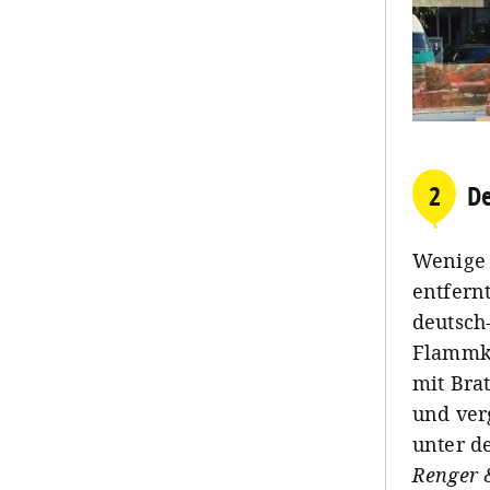
2
De
Wenige 
entfernt
deutsch
Flammku
mit Bra
und ver
unter d
Renger 