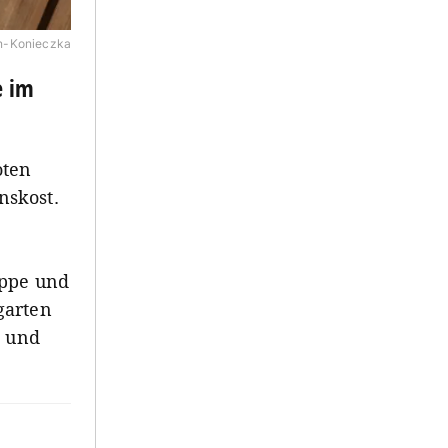
n-Konieczka
e im
oten
nskost.
uppe und
garten
) und