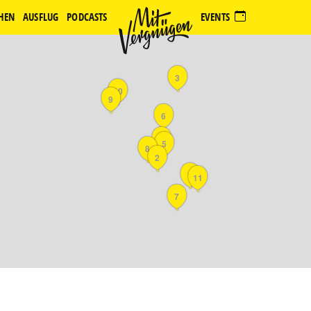
HEN
AUSFLUG
PODCASTS
EVENTS
3
10
9
6
4
5
8
2
1
11
7