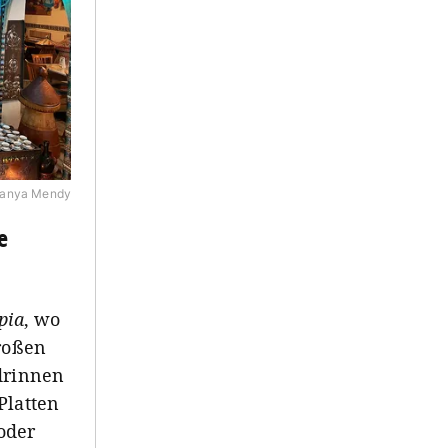
nanya Mendy
e
pia
, wo
großen
 drinnen
Platten
oder