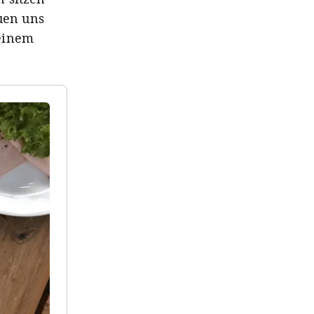
euen uns
 einem