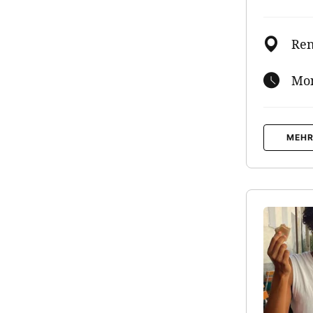
Ren
Mon
MEHR