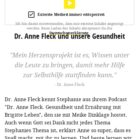
Externe Medien immer entsperren
Ich bin damit einverstanden, dass mir externe Inhalte angezeigt
werden.
Beim Laden des Inhalts akzeptierst du die
Datenschutzerklärung
.
Dr. Anne Fleck und unsere Gesundheit
Mein Herzensprojekt ist es, Wissen unter
die Leute zu bringen, damit mehr Hilfe
zur Selbsthilfe stattfinden kann.
Dr. Anne Fleck
Dr. Anne Fleck kennt Stephanie aus ihrem Podcast
"Dr. Anne Fleck. Gesundheit und Ernährung mit
Brigitte Leben", den sie mit Meike Dinklage hostet.
Auch wenn Gott sei Dank nicht jedes Thema
Stephanies Thema ist, erklärt Anne so super, dass es
Spaß macht, mit ihr zu lernen. Und heute lernen wir