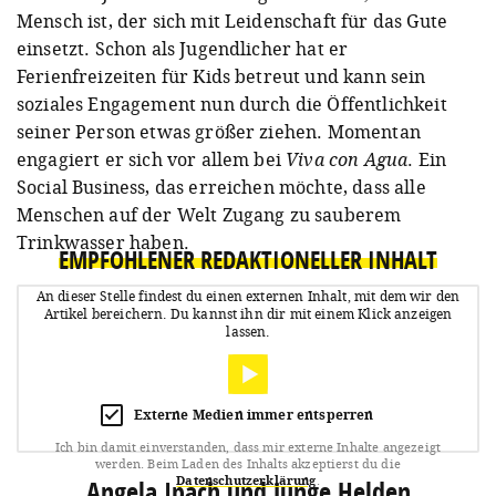
Mensch ist, der sich mit Leidenschaft für das Gute
einsetzt. Schon als Jugendlicher hat er
Ferienfreizeiten für Kids betreut und kann sein
soziales Engagement nun durch die Öffentlichkeit
seiner Person etwas größer ziehen. Momentan
engagiert er sich vor allem bei
Viva con Agua
. Ein
Social Business, das erreichen möchte, dass alle
Menschen auf der Welt Zugang zu sauberem
Trinkwasser haben.
EMPFOHLENER REDAKTIONELLER INHALT
An dieser Stelle findest du einen externen Inhalt, mit dem wir den
Artikel bereichern.
Du kannst ihn dir mit einem Klick anzeigen
lassen.
Externe Medien immer entsperren
Ich bin damit einverstanden, dass mir externe Inhalte angezeigt
werden.
Beim Laden des Inhalts akzeptierst du die
Datenschutzerklärung
.
Angela Ipach und Junge Helden