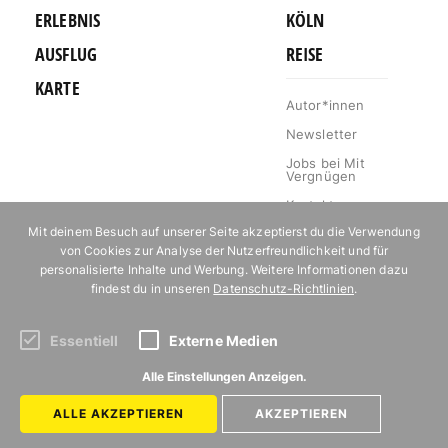
ERLEBNIS
KÖLN
AUSFLUG
REISE
KARTE
Autor*innen
Newsletter
Jobs bei Mit
Vergnügen
Kontakt
Mit deinem Besuch auf unserer Seite akzeptierst du die Verwendung
Mediakit
von Cookies zur Analyse der Nutzerfreundlichkeit und für
Impressum
personalisierte Inhalte und Werbung. Weitere Informationen dazu
findest du in unseren
Datenschutz-Richtlinien
.
Datenschutz
Essentiell
Externe Medien
Abonniere unseren Newsletter!
Alle Einstellungen Anzeigen.
ALLE AKZEPTIEREN
AKZEPTIEREN