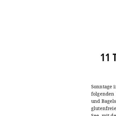
11 
Sonntage i
folgenden 
und Bagels
glutenfrei
See, mit d