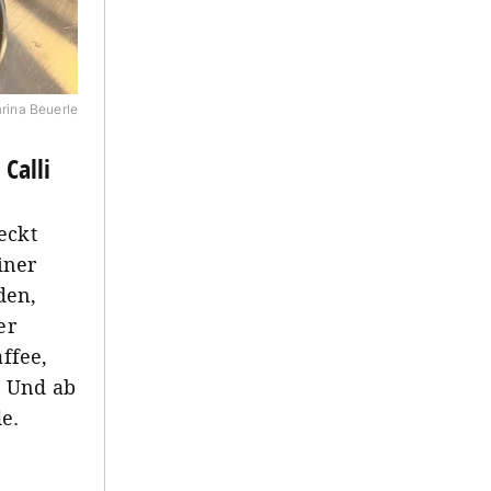
rina Beuerle
Calli
eckt
iner
den,
er
affee,
. Und ab
e.