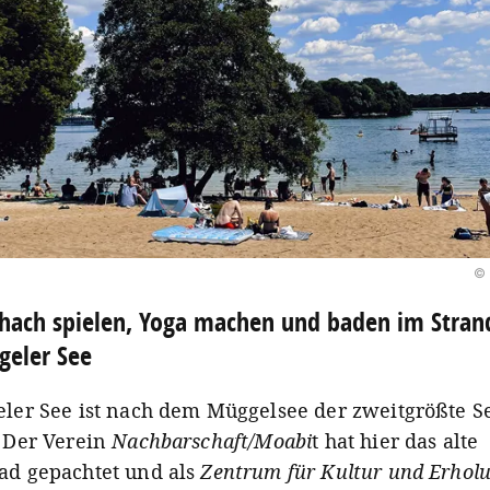
© 
hach spielen, Yoga machen und baden im Stra
geler See
eler See ist nach dem Müggelsee der zweitgrößte S
. Der Verein
Nachbarschaft/Moabi
t hat hier das alte
ad gepachtet und als
Zentrum für Kultur und Erhol