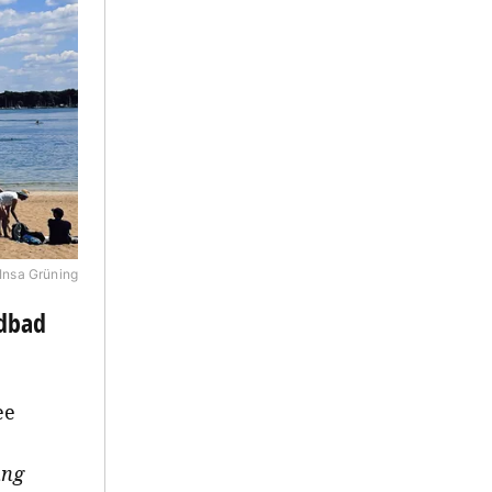
Insa Grüning
ndbad
ee
ung