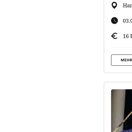
Ham
03.
16 
MEHR