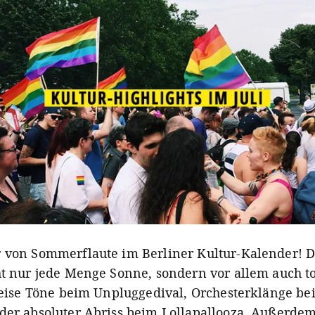
 von Sommerflaute im Berliner Kultur-Kalender! De
ht nur jede Menge Sonne, sondern vor allem auch to
 leise Töne beim Unpluggedival, Orchesterklänge be
der absoluter Abriss beim Lollapallooza. Außerdem