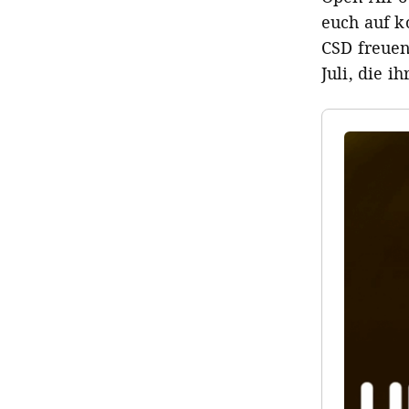
euch auf k
CSD freuen
Juli, die i