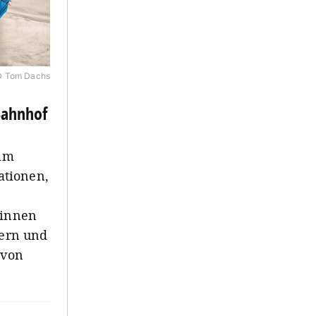
© Tom Dachs
Bahnhof
 im
ationen,
*innen
sern und
 von