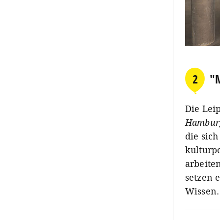
2
"M
Die Leip
Hambur
die sich
kulturp
arbeite
setzen 
Wissen.