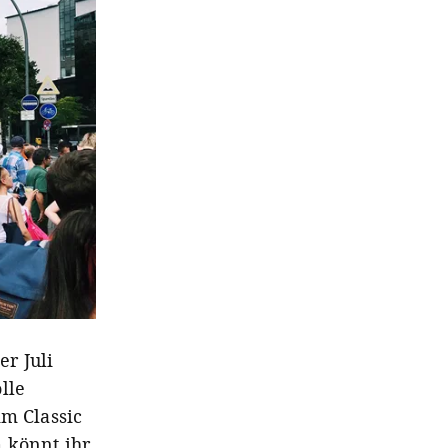
r Juli
lle
im Classic
 könnt ihr