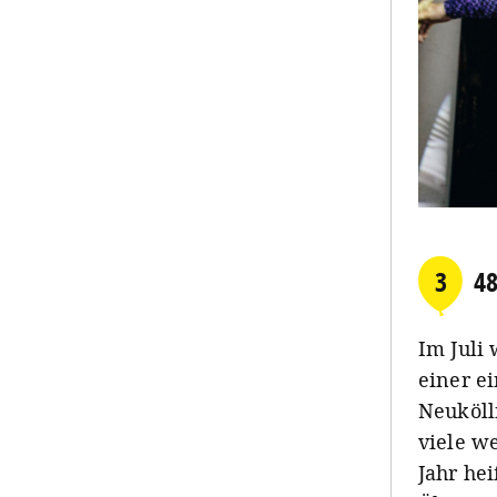
3
48
Im Juli
einer e
Neuköll
viele we
Jahr he