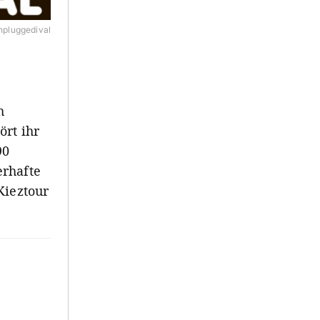
npluggedival
h
ört ihr
90
erhafte
Kieztour