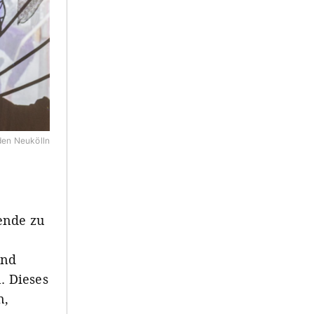
den Neukölln
ende zu
und
. Dieses
n,