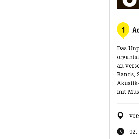
1
Ac
Das Unp
organisi
an vers
Bands, 
Akustik
mit Mus
ver
02.