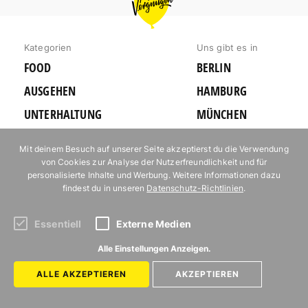
VERGNÜGEN
BERLIN
Kategorien
Uns gibt es in
FOOD
BERLIN
AUSGEHEN
HAMBURG
UNTERHALTUNG
MÜNCHEN
ERLEBNIS
KÖLN
Mit deinem Besuch auf unserer Seite akzeptierst du die Verwendung
AUSFLUG
REISE
von Cookies zur Analyse der Nutzerfreundlichkeit und für
personalisierte Inhalte und Werbung. Weitere Informationen dazu
KARTE
findest du in unseren
Datenschutz-Richtlinien
.
Autor*innen
Newsletter
Essentiell
Externe Medien
Jobs bei Mit
Vergnügen
Alle Einstellungen Anzeigen.
Kontakt
ALLE AKZEPTIEREN
AKZEPTIEREN
Mediakit
Impressum