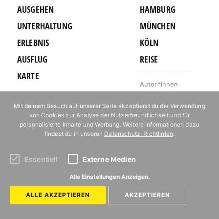
AUSGEHEN
HAMBURG
UNTERHALTUNG
MÜNCHEN
ERLEBNIS
KÖLN
AUSFLUG
REISE
KARTE
Autor*innen
Newsletter
Mit deinem Besuch auf unserer Seite akzeptierst du die Verwendung
Jobs bei Mit
von Cookies zur Analyse der Nutzerfreundlichkeit und für
Vergnügen
personalisierte Inhalte und Werbung. Weitere Informationen dazu
Kontakt
findest du in unseren
Datenschutz-Richtlinien
.
Mediakit
Essentiell
Externe Medien
Impressum
Datenschutz
Alle Einstellungen Anzeigen.
ALLE AKZEPTIEREN
AKZEPTIEREN
Abonniere unseren Newsletter!