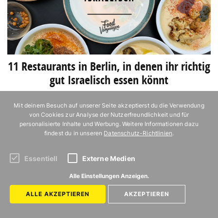
11 Restaurants in Berlin, in denen ihr richtig
gut Israelisch essen könnt
Mit deinem Besuch auf unserer Seite akzeptierst du die Verwendung
von Cookies zur Analyse der Nutzerfreundlichkeit und für
personalisierte Inhalte und Werbung. Weitere Informationen dazu
findest du in unseren
Datenschutz-Richtlinien
.
Essentiell
Externe Medien
Alle Einstellungen Anzeigen.
11 Restaurants in Berlin, in denen ihr
11 Food-Events im August 
ALLE AKZEPTIEREN
AKZEPTIEREN
richtig gut Türkisch essen könnt
auf keinen Fall verpassen 