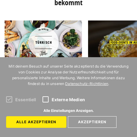
bekommt
Mit deinem Besuch auf unserer Seite akzeptierst du die Verwendung
11 Restaurants in Berlin, in denen ihr
11 Food-Events im August 
von Cookies zur Analyse der Nutzerfreundlichkeit und für
richtig gut Türkisch essen könnt
auf keinen Fall verpassen 
personalisierte Inhalte und Werbung. Weitere Informationen dazu
findest du in unseren
Datenschutz-Richtlinien
.
Essentiell
Externe Medien
Alle Einstellungen Anzeigen.
ALLE AKZEPTIEREN
AKZEPTIEREN