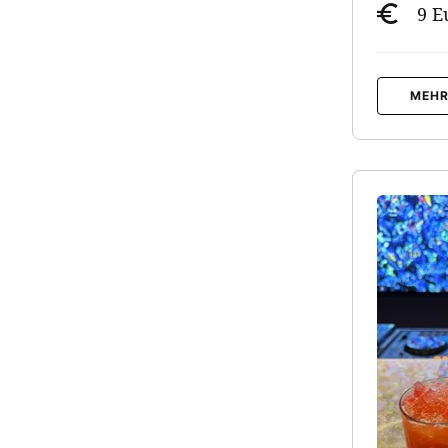
9 E
MEHR