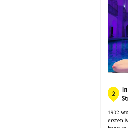
In
2
S
1902 wu
ersten 