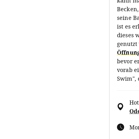
kann ma
Becken,
seine B
ist es e
dieses 
genutzt
Öffnung
bevor e
vorab e
Swim", 
Hot
Ode
Mon