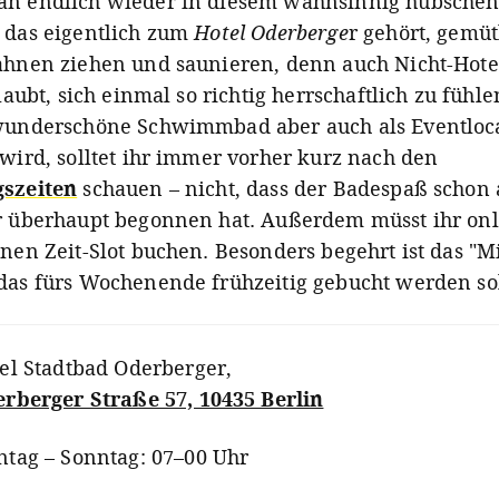
n endlich wieder in diesem wahnsinnig hübsche
 das eigentlich zum
Hotel Oderberge
r gehört, gemüt
ahnen ziehen und saunieren, denn auch Nicht-Hote
rlaubt, sich einmal so richtig herrschaftlich zu fühle
wunderschöne Schwimmbad aber auch als Eventloc
 wird, solltet ihr immer vorher kurz nach den
szeiten
schauen – nicht, dass der Badespaß schon 
r überhaupt begonnen hat. Außerdem müsst ihr onl
inen Zeit-Slot buchen. Besonders begehrt ist das "M
das fürs Wochenende frühzeitig gebucht werden sol
el Stadtbad Oderberger
,
rberger Straße 57, 10435 Berlin
tag – Sonntag: 07–00 Uhr