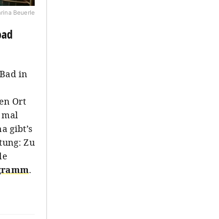
rina Beuerle
bad
 Bad in
en Ort
n mal
a gibt’s
htung: Zu
le
ogramm
.