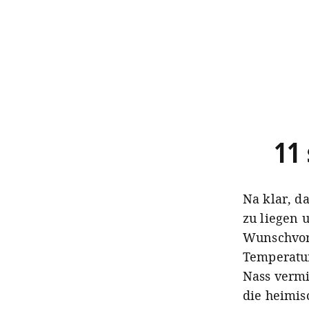
11
Na klar, d
zu liegen 
Wunschvors
Temperatur
Nass vermi
die heimis