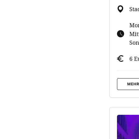
Sta
Mon
Mit
Son
6 E
MEHR