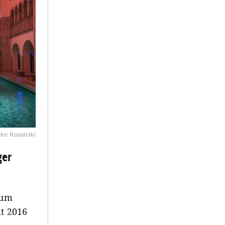
ke Rosanski
ger
zum
it 2016