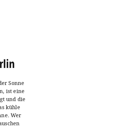
lin
 der Sonne
, ist eine
gt und die
as kühle
nne. Wer
tauschen