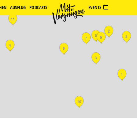
HEN
AUSFLUG
PODCASTS
EVENTS
11
2
6
8
5
7
4
9
3
1
10