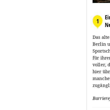
Ei
1
N
Das alt
Berlin u
Sportsc
für ihr
voller, 
hier übr
manchen 
zugängl
Barriere