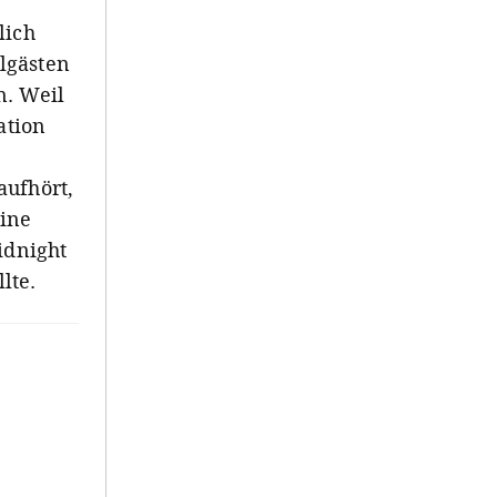
n
lich
lgästen
n. Weil
ation
aufhört,
ine
idnight
lte.