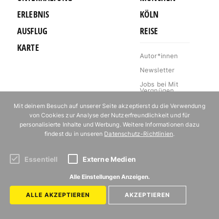
ERLEBNIS
KÖLN
AUSFLUG
REISE
KARTE
Autor*innen
Newsletter
Jobs bei Mit
Vergnügen
Kontakt
Mit deinem Besuch auf unserer Seite akzeptierst du die Verwendung
von Cookies zur Analyse der Nutzerfreundlichkeit und für
Mediakit
personalisierte Inhalte und Werbung. Weitere Informationen dazu
Impressum
findest du in unseren
Datenschutz-Richtlinien
.
Datenschutz
Essentiell
Externe Medien
Alle Einstellungen Anzeigen.
Abonniere unseren Newsletter!
ALLE AKZEPTIEREN
AKZEPTIEREN