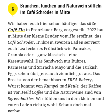
Brunchen, lunchen und Naturwein süffeln
6
im Café Schröder in Mitte
Wir haben euch hier schon häufiger das süße
Café Flo
in Prenzlauer Berg vorgestellt. 2022 hat
in Mitte der kleine Bruder vom
Flo
eröffnet, das
Café Schröder
. In ihrem zweiten Laden serviert
euch Lea leckeres Frühstück wie Pancakes,
Granola oder – ganz klassisch – eine
Käseauswahl. Das Sandwich mit Rührei,
Parmesan und Sriracha Mayo und die Turkish
Eggs sehen übrigens auch ziemlich gut aus. Das
Brot ist von der benachbarten
FREA Bakery
,
Wurst kommt von
Kumpel und Keule,
der Kaffee
ist von
Field Coffee
und die Naturweine sind von
8greenbottles.
Wir fühlen uns in dem kleinen und
cuten Laden richtig wohl. Schaut doch mal
vorbei.