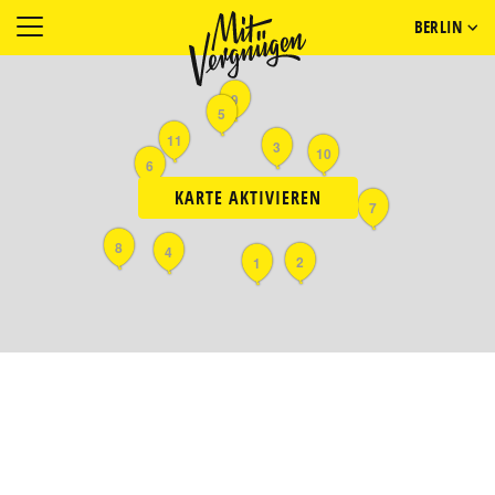
BERLIN
9
5
11
3
10
6
KARTE AKTIVIEREN
7
8
4
2
1