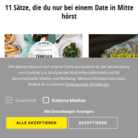
11 Sätze, die du nur bei einem Date in Mitte
hörst
Mit deinem Besuch auf unserer Seite akzeptierst du die Verwendung
von Cookies zur Analyse der Nutzerfreundlichkeit und für
personalisierte Inhalte und Werbung. Weitere Informationen dazu
11 Restaurants in Berlin, in denen ihr
11 Food-Events im August 
findest du in unseren
Datenschutz-Richtlinien
.
richtig gut Türkisch essen könnt
auf keinen Fall verpassen 
Essentiell
Externe Medien
Alle Einstellungen Anzeigen.
ALLE AKZEPTIEREN
AKZEPTIEREN