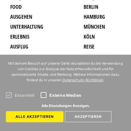
FOOD
BERLIN
AUSGEHEN
HAMBURG
UNTERHALTUNG
MÜNCHEN
ERLEBNIS
KÖLN
AUSFLUG
REISE
KARTE
Autor*innen
Mit deinem Besuch auf unserer Seite akzeptierst du die Verwendung
von Cookies zur Analyse der Nutzerfreundlichkeit und für
Newsletter
personalisierte Inhalte und Werbung. Weitere Informationen dazu
Jobs bei Mit
findest du in unseren
Datenschutz-Richtlinien
.
Vergnügen
Kontakt
Essentiell
Externe Medien
Mediakit
Alle Einstellungen Anzeigen.
Impressum
Datenschutz
ALLE AKZEPTIEREN
AKZEPTIEREN