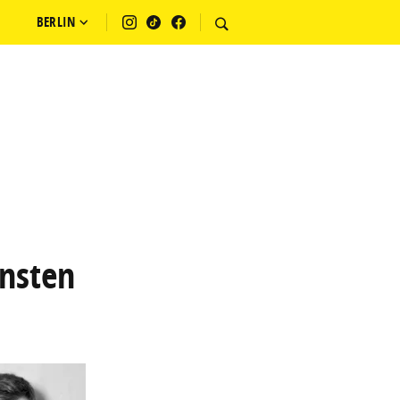
BERLIN
önsten