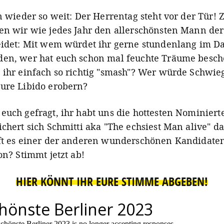
on wieder so weit: Der Herrentag steht vor der Tür!
en wir wie jedes Jahr den allerschönsten Mann der
eidet: Mit wem würdet ihr gerne stundenlang im 
en, wer hat euch schon mal feuchte Träume besch
 ihr einfach so richtig "smash"? Wer würde Schw
ure Libido erobern?
euch gefragt, ihr habt uns die hottesten Nominiert
chert sich Schmitti aka "The echsiest Man alive" da
ft es einer der anderen wunderschönen Kandidaten
on? Stimmt jetzt ab!
HIER KÖNNT IHR EURE STIMME ABGEBEN!