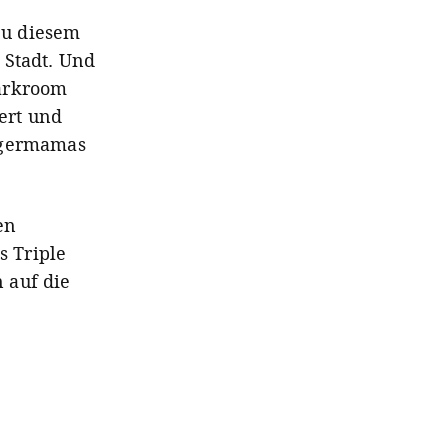
 Zu diesem
 Stadt. Und
Darkroom
ert und
iegermamas
en
s Triple
 auf die