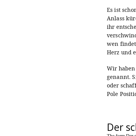
Es ist sch
Anlass kür
ihr entsch
verschwind
wen findet
Herz und e
Wir haben 
genannt. Si
oder schaf
Pole Positi