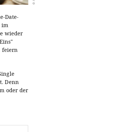
he-Date-
d im
de wieder
Eins"
 feiern
Single
st. Denn
m oder der