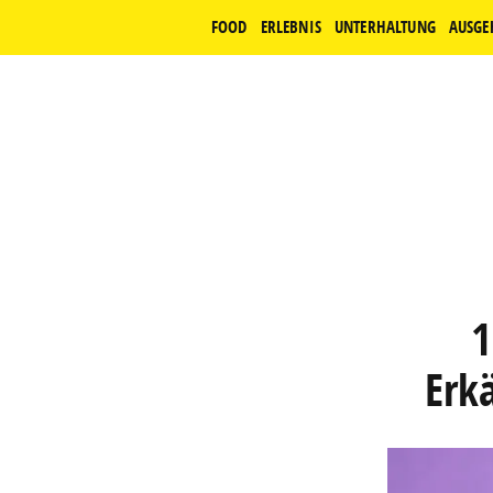
FOOD
ERLEBNIS
UNTERHALTUNG
AUSGE
1
Erk