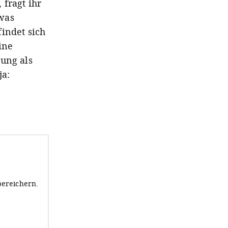
 fragt ihr
twas
indet sich
ine
tung als
ja:
bereichern.