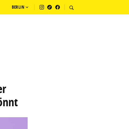
BERLIN
er
önnt