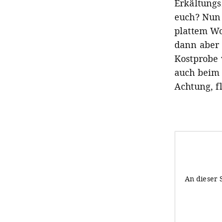
Erkältungs
euch? Nun j
plattem Wo
dann aber 
Kostprobe 
auch beim S
Achtung, f
An dieser 