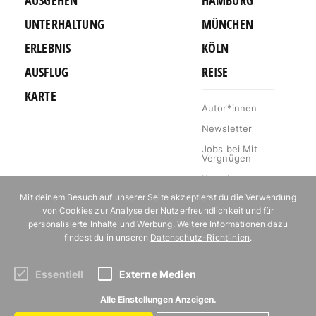
AUSGEHEN
HAMBURG
UNTERHALTUNG
MÜNCHEN
ERLEBNIS
KÖLN
AUSFLUG
REISE
KARTE
Autor*innen
Newsletter
Jobs bei Mit
Vergnügen
Kontakt
Mit deinem Besuch auf unserer Seite akzeptierst du die Verwendung
Mediakit
von Cookies zur Analyse der Nutzerfreundlichkeit und für
Impressum
personalisierte Inhalte und Werbung. Weitere Informationen dazu
findest du in unseren
Datenschutz-Richtlinien
.
Datenschutz
Essentiell
Externe Medien
Abonniere unseren Newsletter!
Alle Einstellungen Anzeigen.