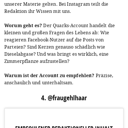
unserer Materie gelten. Bei Instagram teilt die
Redaktion ihr Wissen mit uns.
A post shared by Quarks (@quarks.de)
on
Jan 6, 2019 at 11:45pm PST
Worum geht es?
Der Quarks-Account handelt die
kleinen und großen Fragen des Lebens ab: Wie
reagieren Facebook-Nutzer auf die Posts von
Parteien? Sind Kerzen genauso schädlich wie
Dieselabgase? Und was bringt es wirklich, eine
Zimmerpflanze aufzustellen?
Warum ist der Account zu empfehlen?
Präzise,
anschaulich und unterhaltsam.
4. @fraugehlhaar