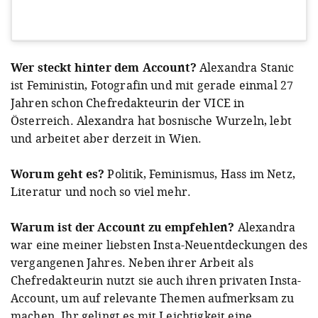
View this post on Instagram
Wer steckt hinter dem Account?
Alexandra Stanic
ist Feministin, Fotografin und mit gerade einmal 27
Jahren schon Chefredakteurin der VICE in
Österreich. Alexandra hat bosnische Wurzeln, lebt
und arbeitet aber derzeit in Wien.
Worum geht es?
Politik, Feminismus, Hass im Netz,
A post shared by SOFT & RADICAL 🌹 (@alexandra_stanic)
on
D
Literatur und noch so viel mehr.
Warum ist der Account zu empfehlen?
Alexandra
war eine meiner liebsten Insta-Neuentdeckungen des
vergangenen Jahres. Neben ihrer Arbeit als
Chefredakteurin nutzt sie auch ihren privaten Insta-
Account, um auf relevante Themen aufmerksam zu
machen. Ihr gelingt es mit Leichtigkeit eine