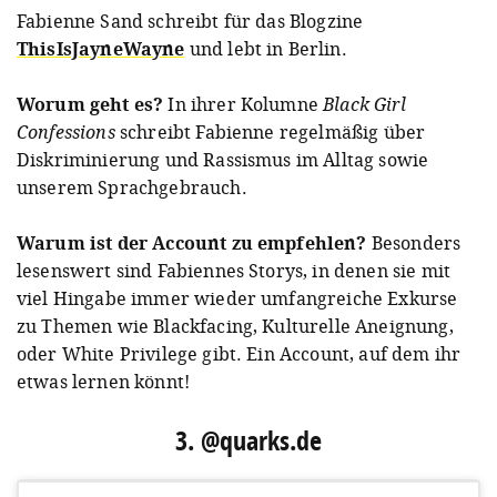
Fabienne Sand schreibt für das Blogzine
ThisIsJayneWayne
und lebt in Berlin.
Worum geht es?
In ihrer Kolumne
Black Girl
Confessions
schreibt Fabienne regelmäßig über
Diskriminierung und Rassismus im Alltag sowie
A post shared by Fabienne Sand (@ffabae)
on
Sep 4, 2017 at 12:47am PDT
unserem Sprachgebrauch.
Warum ist der Account zu empfehlen?
Besonders
lesenswert sind Fabiennes Storys, in denen sie mit
viel Hingabe immer wieder umfangreiche Exkurse
zu Themen wie Blackfacing, Kulturelle Aneignung,
oder White Privilege gibt. Ein Account, auf dem ihr
etwas lernen könnt!
3. @quarks.de