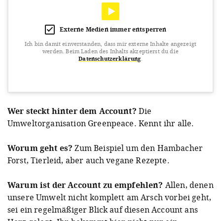
Externe Medien immer entsperren
Ich bin damit einverstanden, dass mir externe Inhalte angezeigt
werden.
Beim Laden des Inhalts akzeptierst du die
Datenschutzerklärung
.
View this post on Instagram
Wer steckt hinter dem Account?
Die
Umweltorganisation Greenpeace. Kennt ihr alle.
Worum geht es?
Zum Beispiel um den Hambacher
Forst, Tierleid, aber auch vegane Rezepte.
Warum ist der Account zu empfehlen?
Allen, denen
A post shared by Greenpeace Deutschland (@greenpeace.de)
o
unsere Umwelt nicht komplett am Arsch vorbei geht,
sei ein regelmäßiger Blick auf diesen Account ans