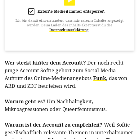
Externe Medien immer entsperren
Ich bin damit einverstanden, dass mir externe Inhalte angezeigt
werden.
Beim Laden des Inhalts akzeptierst du die
Datenschutzerklärung
.
View this post on Instagram
Wer steckt hinter dem Account?
Der noch recht
junge Account Softie gehört zum Social-Media-
Auftritt des Online-Medienangebots
Funk
, das von
ARD und ZDF betrieben wird.
Worum geht es?
Um Nachhaltigkeit,
Mikroagressionen oder Queerfeminismus.
A post shared by softie (@softie.offiziell)
on
Jan 4, 2019 at 8:07am PST
Warum ist der Account zu empfehlen?
Weil Softie
gesellschaftlich relevante Themen in unterhaltsamer