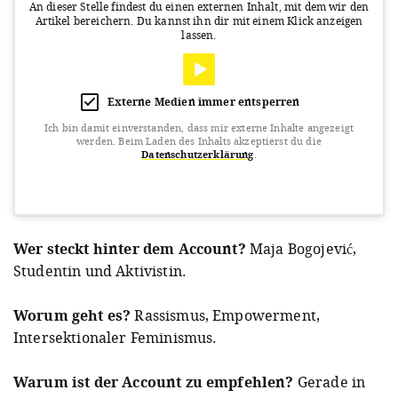
An dieser Stelle findest du einen externen Inhalt, mit dem wir den
Artikel bereichern.
Du kannst ihn dir mit einem Klick anzeigen
lassen.
Externe Medien immer entsperren
Ich bin damit einverstanden, dass mir externe Inhalte angezeigt
werden.
Beim Laden des Inhalts akzeptierst du die
Datenschutzerklärung
.
View this post on Instagram
Wer steckt hinter dem Account?
Maja Bogojević,
Studentin und Aktivistin.
Worum geht es?
Rassismus, Empowerment,
Intersektionaler Feminismus.
Warum ist der Account zu empfehlen?
Gerade in
A post shared by Maja Bogojević (@yugodeinesvertrauens)
on
De