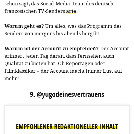
schon sagt, das Social-Media-Team des deutsch-
französischen TV-Senders
arte
.
Worum geht es?
Um alles, was das Programm des
Senders von morgens bis abends hergibt.
A post shared by ARTE (@arte.tv)
on
Jan 9, 2019 at 1:00am PST
Warum ist der Account zu empfehlen?
Der Account
erinnert jeden Tag daran, dass Fernsehen auch
Qualität zu bieten hat. Ob Reportagen oder
Filmklassiker – der Account macht immer Lust auf
mehr!
9. @yugodeinesvertrauens
EMPFOHLENER REDAKTIONELLER INHALT