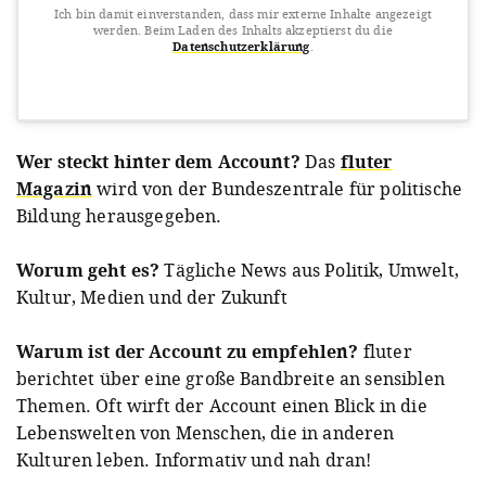
Ich bin damit einverstanden, dass mir externe Inhalte angezeigt
werden.
Beim Laden des Inhalts akzeptierst du die
Datenschutzerklärung
.
View this post on Instagram
Wer steckt hinter dem Account?
Das
fluter
Magazin
wird von der Bundeszentrale für politische
Bildung herausgegeben.
Worum geht es?
Tägliche News aus Politik, Umwelt,
Kultur, Medien und der Zukunft
A post shared by Magazin der bpb (@fluter)
on
Dec 25, 2018 at 12:05pm PST
Warum ist der Account zu empfehlen?
fluter
berichtet über eine große Bandbreite an sensiblen
Themen. Oft wirft der Account einen Blick in die
Lebenswelten von Menschen, die in anderen
Kulturen leben. Informativ und nah dran!