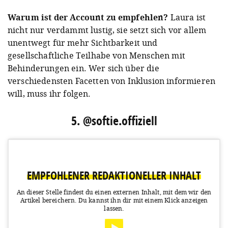
A post shared by Laura Gehlhaar (@fraugehlhaar)
on
Aug 8, 2018 at 6:12am PDT
Warum ist der Account zu empfehlen?
Laura ist
nicht nur verdammt lustig, sie setzt sich vor allem
unentwegt für mehr Sichtbarkeit und
gesellschaftliche Teilhabe von Menschen mit
Behinderungen ein. Wer sich über die
verschiedensten Facetten von Inklusion informieren
will, muss ihr folgen.
5. @softie.offiziell
EMPFOHLENER REDAKTIONELLER INHALT
An dieser Stelle findest du einen externen Inhalt, mit dem wir den
Artikel bereichern.
Du kannst ihn dir mit einem Klick anzeigen
lassen.