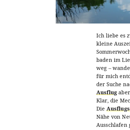
Ich liebe es
kleine Ausze
Sommerwochen
baden im Lie
weg – wander
für mich ent
der Suche na
Ausflug
aber
Klar, die Me
Die
Ausflug
Nähe von Neu
Ausschlafen