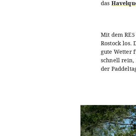
das
Havelque
Mit dem RE5 
Rostock los. 
gute Wetter f
schnell rein
der Paddelta