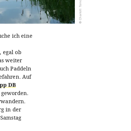
© Charlott Tornow
uche ich eine
 egal ob
as weiter
auch Paddeln
efahren. Auf
pp DB
m geworden.
erwandern.
g in der
 Samstag