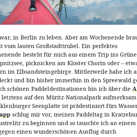
 zwar, in Berlin zu leben. Aber am Wochenende bra
it vom lauten Großstadttrubel. Ein perfektes
ende besteht für mich aus einem Trip ins Grüne,
pnitzsee, picknicken am Kloster Chorin oder – etw
n im Elbsandsteingebirge. Mittlerweile habe ich 
deckt und bin bisher immerhin in den Spreewald g
ch schönen Paddeldestinationen bin ich über die
A
 letztens auf den Müritz-Nationalpark aufmerksa
cklenburger Seenplatte ist prädestiniert fürs Wass
sapp
schlug mir vor, meinen Paddeltag in Kratzebur
strelitz zu beginnen und so tauschte ich an einem
 gegen einen wunderschönen Ausflug durch