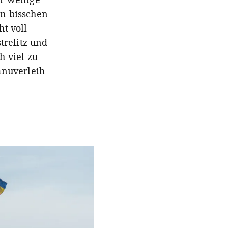
in bisschen
t voll
trelitz und
h viel zu
anuverleih