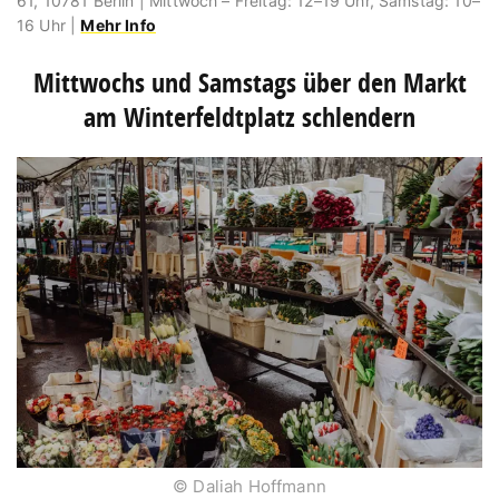
61, 10781 Berlin | Mittwoch – Freitag: 12–19 Uhr, Samstag: 10–
16 Uhr |
Mehr Info
Mittwochs und Samstags über den Markt
am Winterfeldtplatz schlendern
© Daliah Hoffmann