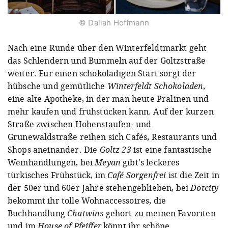
© Daliah Hoffmann
Nach eine Runde über den Winterfeldtmarkt geht
das Schlendern und Bummeln auf der Goltzstraße
weiter. Für einen schokoladigen Start sorgt der
hübsche und gemütliche
Winterfeldt Schokoladen
,
eine alte Apotheke, in der man heute Pralinen und
mehr kaufen und frühstücken kann. Auf der kurzen
Straße zwischen Hohenstaufen- und
Grunewaldstraße reihen sich Cafés, Restaurants und
Shops aneinander. Die
Goltz 23
ist eine fantastische
Weinhandlungen, bei
Meyan
gibt's leckeres
türkisches Frühstück, im
Café Sorgenfrei
ist die Zeit in
der 50er und 60er Jahre stehengeblieben, bei
Dotcity
bekommt ihr tolle Wohnaccessoires, die
Buchhandlung
Chatwins
gehört zu meinen Favoriten
und im
House of Pfeiffer
könnt ihr schöne