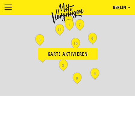
BERLIN
5
1
7
11
6
3
10
KARTE AKTIVIEREN
8
2
4
9