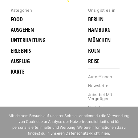
Kategorien
Uns gibt es in
FOOD
BERLIN
AUSGEHEN
HAMBURG
UNTERHALTUNG
MÜNCHEN
ERLEBNIS
KÖLN
AUSFLUG
REISE
KARTE
Autor*innen
Newsletter
Jobs bei Mit
Vergnügen
Kontakt
Mit deinem Besuch auf unserer Seite akzeptierst du die Verwendung
Mediakit
von Cookies zur Analyse der Nutzerfreundlichkeit und für
Impressum
personalisierte Inhalte und Werbung. Weitere Informationen dazu
findest du in unseren
Datenschutz-Richtlinien
.
Datenschutz