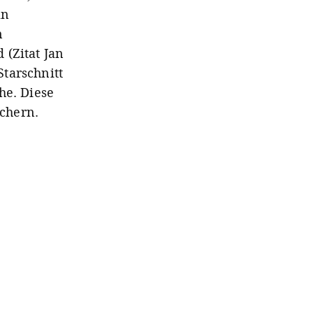
an
n
 (Zitat Jan
tarschnitt
he. Diese
chern.