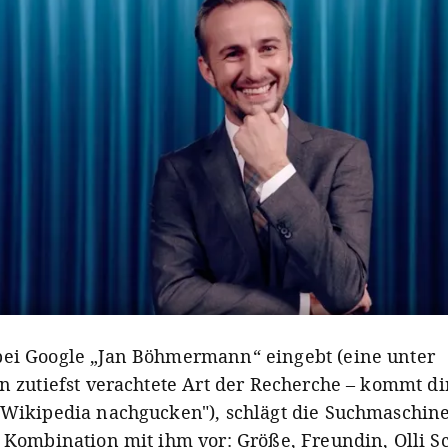
ei Google „Jan Böhmermann“ eingebt (eine unter
en zutiefst verachtete Art der Recherche – kommt di
 Wikipedia nachgucken"), schlägt die Suchmaschine
n Kombination mit ihm vor: Größe, Freundin, Olli Sc