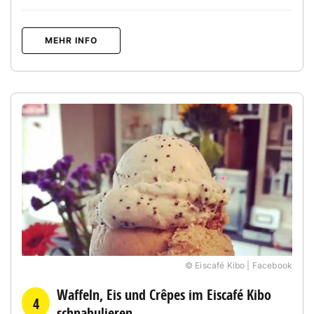
MEHR INFO
© Eiscafé Kibo | Facebook
Waffeln, Eis und Crêpes im Eiscafé Kibo
4
schnabulieren