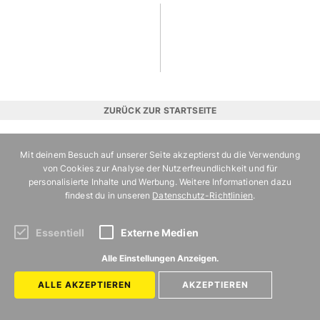
ZURÜCK ZUR STARTSEITE
MIT
Mit deinem Besuch auf unserer Seite akzeptierst du die Verwendung
von Cookies zur Analyse der Nutzerfreundlichkeit und für
VERGNÜGEN
personalisierte Inhalte und Werbung. Weitere Informationen dazu
BERLIN
findest du in unseren
Datenschutz-Richtlinien
.
Kategorien
Uns gibt es in
FOOD
BERLIN
Essentiell
Externe Medien
AUSGEHEN
HAMBURG
Alle Einstellungen Anzeigen.
UNTERHALTUNG
MÜNCHEN
ALLE AKZEPTIEREN
AKZEPTIEREN
ERLEBNIS
KÖLN