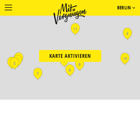
BERLIN
11
4
KARTE AKTIVIEREN
5
10
3
1
6
2
9
8
7