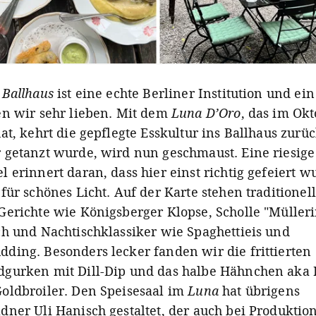
 Ballhaus
ist eine echte Berliner Institution und ein
en wir sehr lieben. Mit dem
Luna D’Oro
, das im Ok
at, kehrt die gepflegte Esskultur ins Ballhaus zurüc
 getanzt wurde, wird nun geschmaust. Eine riesige
l erinnert daran, dass hier einst richtig gefeiert w
 für schönes Licht. Auf der Karte stehen traditionel
Gerichte wie Königsberger Klopse, Scholle "Mülleri
ch und Nachtischklassiker wie Spaghettieis und
ding. Besonders lecker fanden wir die frittierten
gurken mit Dill-Dip und das halbe Hähnchen aka
oldbroiler. Den Speisesaal im
Luna
hat übrigens
dner Uli Hanisch gestaltet, der auch bei Produktio