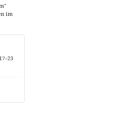
em"
en im
 17–23