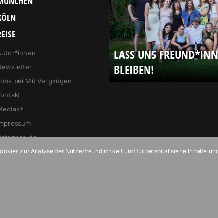
MÜNCHEN
KÖLN
REISE
LASS UNS FREUND*IN
Autor*innen
BLEIBEN!
Newsletter
Jobs bei Mit Vergnügen
Kontakt
Mediakit
Impressum
Datenschutz
kies zur Analyse der Nutzerfreundlichkeit und für personalisierte Inhalte un