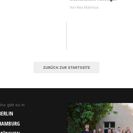
Von
Rea Mahrous
ZURÜCK ZUR STARTSEITE
Uns gibt es in
BERLIN
HAMBURG