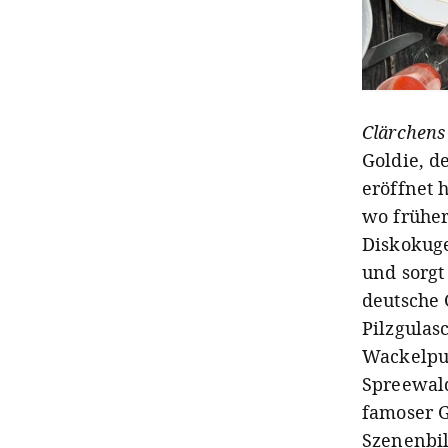
Clärchens
Goldie, d
eröffnet h
wo früher
Diskokuge
und sorgt
deutsche 
Pilzgulas
Wackelpud
Spreewald
famoser G
Szenenbil