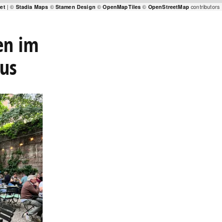
let
| ©
Stadia Maps
©
Stamen Design
©
OpenMapTiles
©
OpenStreetMap
contributors
en im
aus