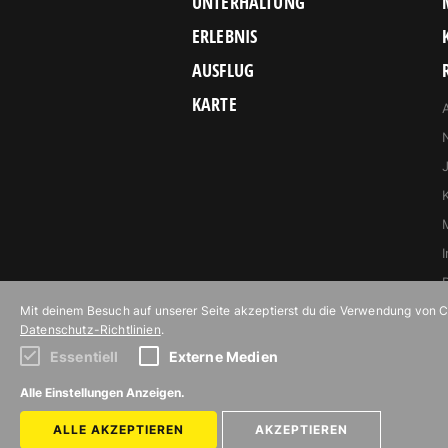
UNTERHALTUNG
ERLEBNIS
AUSFLUG
KARTE
Mit deinem Besuch auf unserer Seite akzeptierst du die Verwendung von Coo
Datenschutz-Richtlinien
.
Essentiell
Externe Medien
Abonniere unseren Newsletter!
Alle Einstellungen Anzeigen.
ALLE AKZEPTIEREN
AKZEPTIEREN