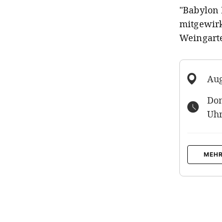
"Babylon 
mitgewirk
Weingart
Aug
Don
Uh
MEHR