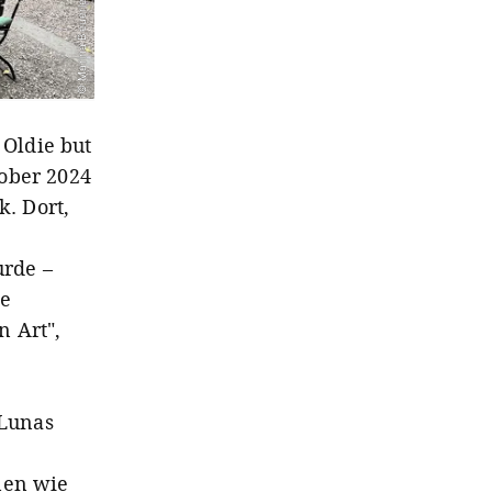
© Marina Beuerle
 Oldie but
tober 2024
k. Dort,
urde –
le
n Art",
 Lunas
nen wie