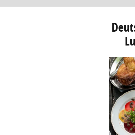
Deut
Lu