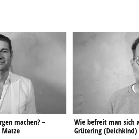
rgen machen? –
Wie befreit man sich a
l Matze
Grütering (Deichkind)