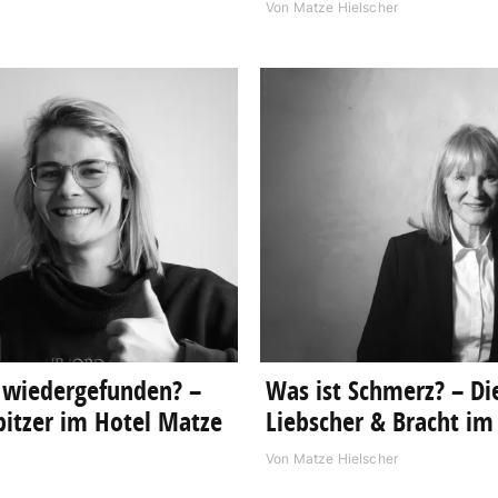
Von
Matze Hielscher
r wiedergefunden? –
Was ist Schmerz? – Di
itzer im Hotel Matze
Liebscher & Bracht im
Von
Matze Hielscher