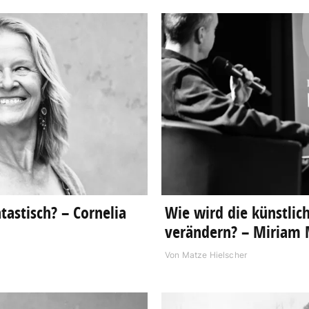
astisch? – Cornelia
Wie wird die künstlic
verändern? – Miriam 
Von
Matze Hielscher