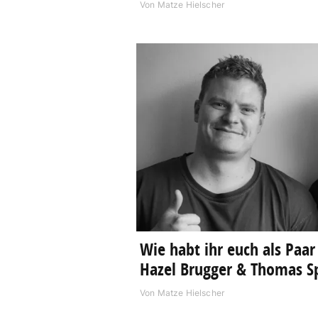
Von
Matze Hielscher
Wie habt ihr euch als Paa
Hazel Brugger & Thomas Sp
Von
Matze Hielscher