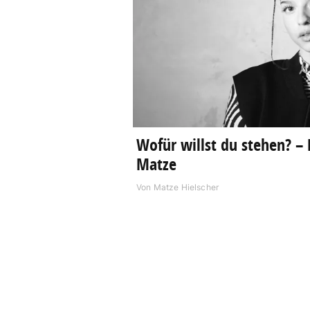
Wofür willst du stehen? –
Matze
Von
Matze Hielscher