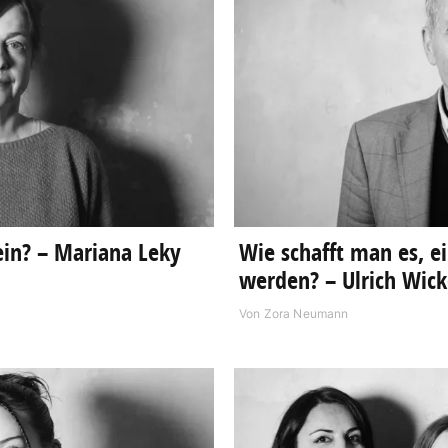
ein? – Mariana Leky
Wie schafft man es, e
werden? – Ulrich Wick
Von
Zora Neumann