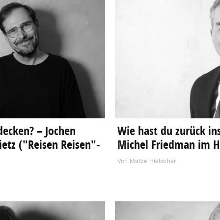
decken? – Jochen
Wie hast du zurück in
etz ("Reisen Reisen"-
Michel Friedman im H
Von
Matze Hielscher