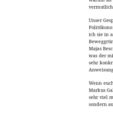
vermutlich 
Unser Gespr
Politökono
ich sie in
Beweggründ
Majas Besc
was der mi
sehr konkr
Anweisung
Wenn euch 
Markus Gab
sehr viel 
sondern au