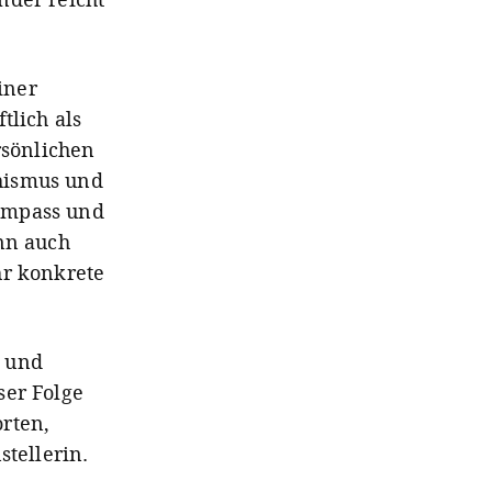
iner
tlich als
rsönlichen
hismus und
ompass und
ann auch
hr konkrete
h und
ser Folge
rten,
stellerin.