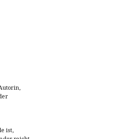
Autorin,
der
e ist,
ender
reicht