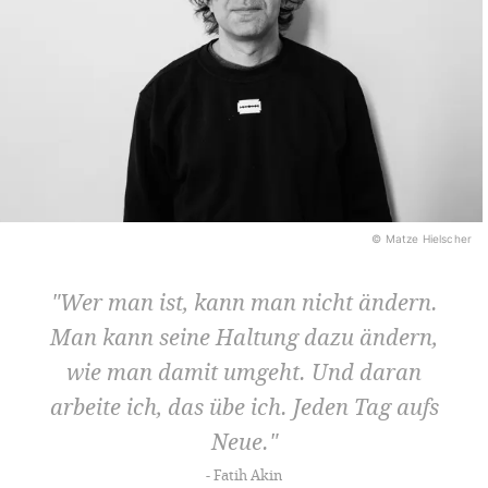
© Matze Hielscher
Wer man ist, kann man nicht ändern.
Man kann seine Haltung dazu ändern,
wie man damit umgeht. Und daran
arbeite ich, das übe ich. Jeden Tag aufs
Neue.
Fatih Akin