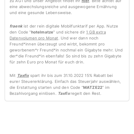
zu AG1 und unser Angebot findet ihr
hier
.
Bitte achtet auf
eine abwechslungsreiche und ausgewogene Ernährung
und eine gesunde Lebensweise.
fraenk
ist der rein digitale Mobilfunktarif per App. Nutze
den Code "
hotelmatze
" und sichere dir
1 GB extra
Datenvolumen pro Monat
. Und wer dann noch
Freund*innen überzeugt und wirbt, bekommt pro
geworbenem*r Freund*in nochmal ein Gigabyte mehr. Und
der*die Freund*in ebenfalls! So sind bis zu zehn Gigabyte
für zehn Euro pro Monat für euch drin.
Mit
Taxfix
spart ihr bis zum 31.10.2022 15% Rabatt bei
eurer Steuererklärung.
Einfach das Steuerjahr auswählen,
die Erstattung starten und den Code “
MATZE22
” im
Bezahlvorgang einlösen.
Taxfix
regelt den Rest.