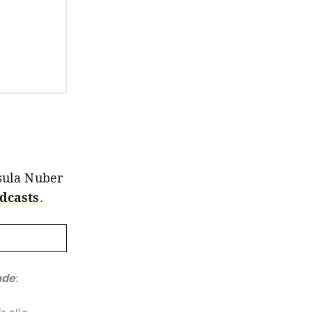
sula Nuber
dcasts
.
nde
:
, Beltz