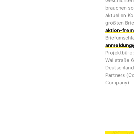
Geschichten 
Urs
brauchen soz
aktuellen Ko
Weitere H
größten Br
Dep
aktion-fre
https:
Briefumschl
App
anmeldung@
www.k
Projektbüro:
Wallstraße 6
Deutschland
Partners (C
Company).