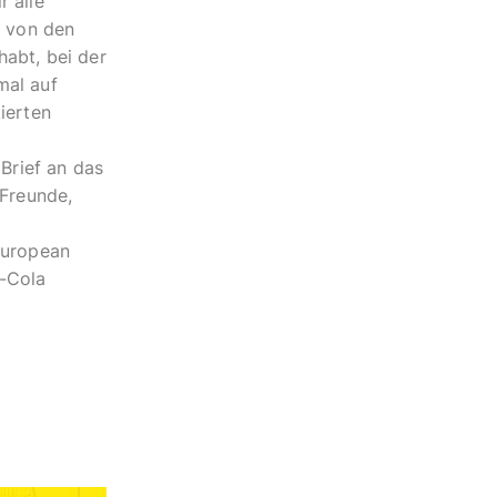
r alle
d von den
abt, bei der
mal auf
ehörige:
ierten
 Brief an das
 Freunde,
European
a-Cola