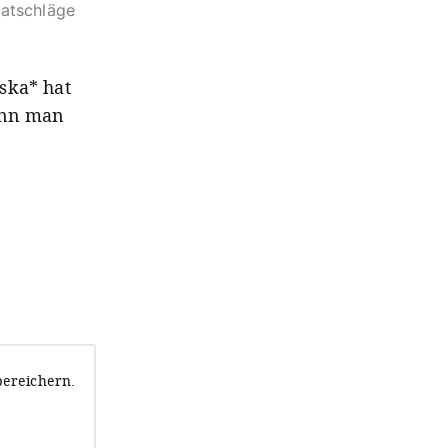
Ratschläge
ska* hat
wenn man
bereichern.