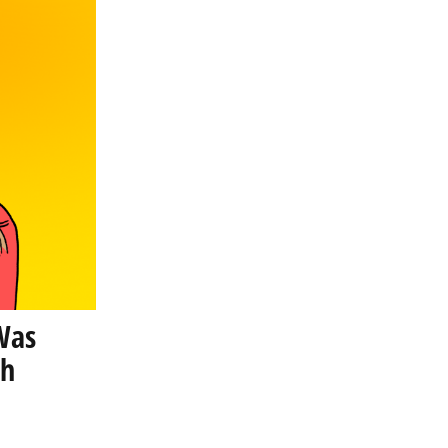
Was
ch