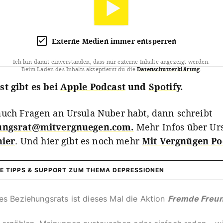
Externe Medien immer entsperren
Ich bin damit einverstanden, dass mir externe Inhalte angezeigt werden.
Beim Laden des Inhalts akzeptierst du die
Datenschutzerklärung
.
t gibt es bei
Apple Podcast
und
Spotify
.
uch Fragen an Ursula Nuber habt, dann schreibt
ungsrat@mitvergnuegen.com
.
Mehr Infos über Ur
hier
. Und hier gibt es noch mehr
Mit Vergnügen Po
E TIPPS & SUPPORT ZUM THEMA DEPRESSIONEN
s:
es Beziehungsrats ist dieses Mal die Aktion
Fremde Freu
f Giger-Bütler: "Endlich frei. Schritte aus der Depression"