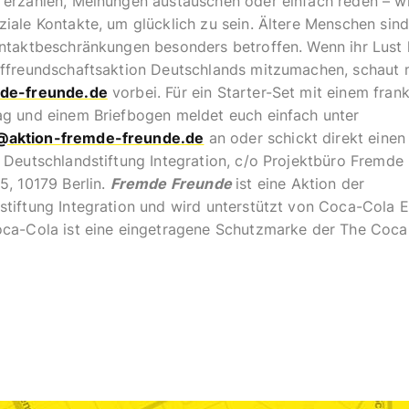
erzählen, Meinungen austauschen oder einfach reden – wi
ula Nuber: "Depression. Die verkannte Krankheit", dtv
iale Kontakte, um glücklich zu sein. Ältere Menschen sin
ntaktbeschränkungen besonders betroffen. Wenn ihr Lust h
ilfestellungen:
ieffreundschaftsaktion Deutschlands mitzumachen, schaut 
ression – Wichtige Informationen für Betroffene und Ang
mde-freunde.de
vorbei. Für ein Starter-Set mit einem frank
//www.deutsche-depressionshilfe.de/
ag und einem Briefbogen meldet euch einfach unter
s gegen Depression, Ängste und Burnout:
aktion-fremde-freunde.de
an oder schickt direkt einen
rankenkassen.de/depression
 Deutschlandstiftung Integration, c/o Projektbüro Fremde
5, 10179 Berlin.
Fremde Freunde
ist eine Aktion der
stiftung Integration und wird unterstützt von Coca-Cola 
oca-Cola ist eine eingetragene Schutzmarke der The Coc