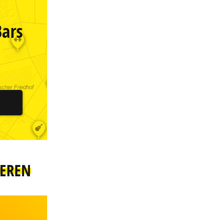
Bars
IEREN