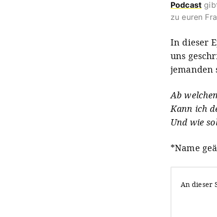
Podcast
gib
zu euren Fr
In dieser 
uns geschr
jemanden s
Ab welchem
Kann ich d
Und wie sol
*Name geä
An dieser 