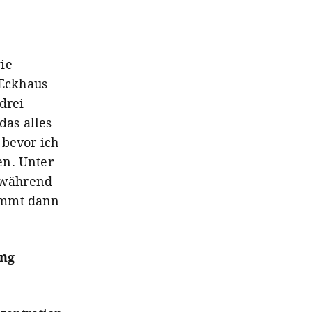
ie
 Eckhaus
drei
das alles
 bevor ich
en. Unter
, während
ommt dann
ung