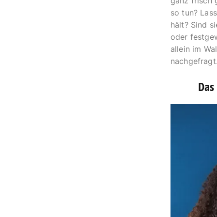
ganz frisch
so tun? Lass
hält? Sind 
oder festge
allein im Wa
nachgefragt
Das 