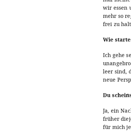
wir essen 
mehr so re
frei zu hal
Wie starte
Ich gehe se
unangebro
leer sind,
neue Persp
Du schein
Ja, ein Na
früher die
für mich j