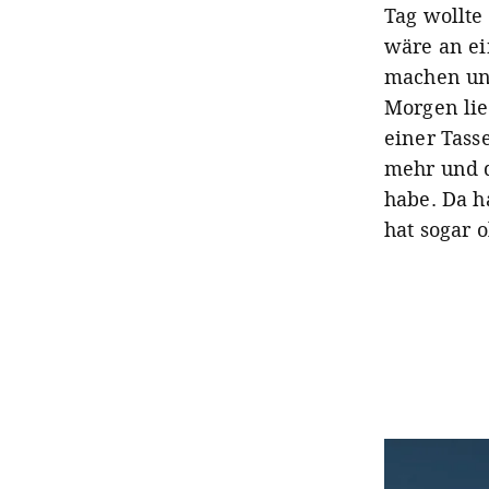
Tag wollte
wäre an ei
machen und
Morgen lie
einer Tass
mehr und d
habe. Da ha
hat sogar 