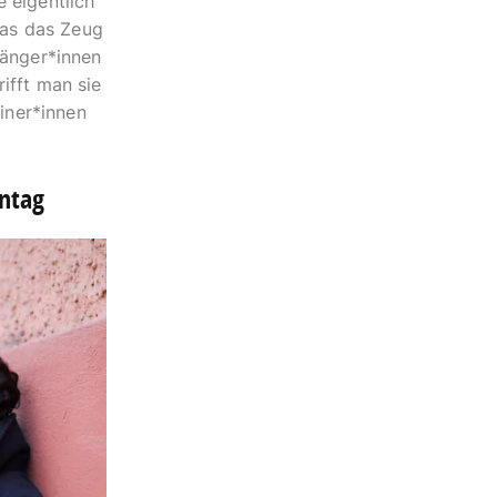
 eigentlich
was das Zeug
gänger*innen
ifft man sie
liner*innen
nntag