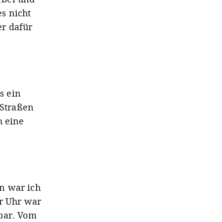
s nicht
r dafür
s ein
 Straßen
h eine
n war ich
er Uhr war
bar. Vom