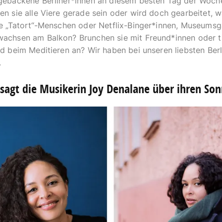
 gebackene Berliner*innen an diesem besten Tag der Woche
en sie alle Viere gerade sein oder wird doch gearbeitet, 
sie „Tatort“-Menschen oder Netflix-Binger*innen, Museums
wachsen am Balkon? Brunchen sie mit Freund*innen oder tr
ld beim Meditieren an? Wir haben bei unseren liebsten Ber
.
sagt die Musikerin Joy Denalane über ihren So