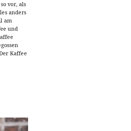
so vor, als
les anders
hl am
fee und
Kaffee
egossen
 Der Kaffee