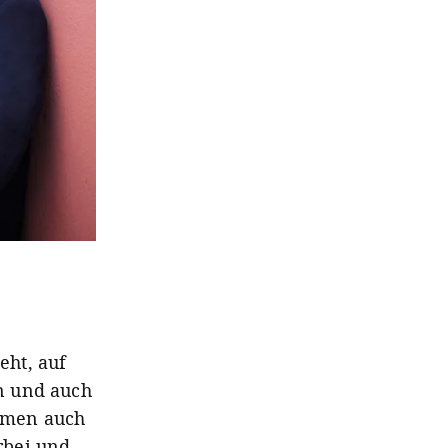
eht, auf
n und auch
ommen auch
rbei und