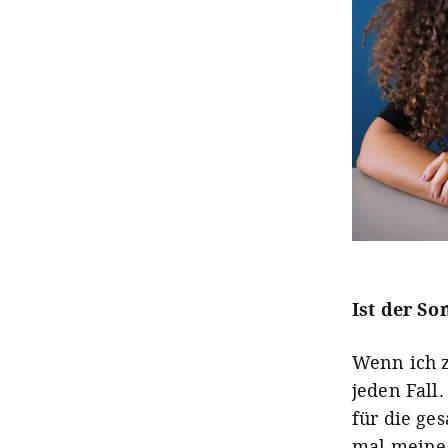
Ist der So
Wenn ich z
jeden Fall
für die ge
mal meine 