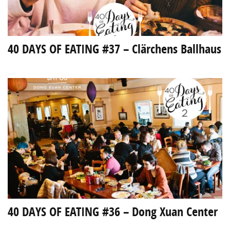
40 DAYS OF EATING #37 – Clärchens Ballhaus
40 DAYS OF EATING #36 – Dong Xuan Center