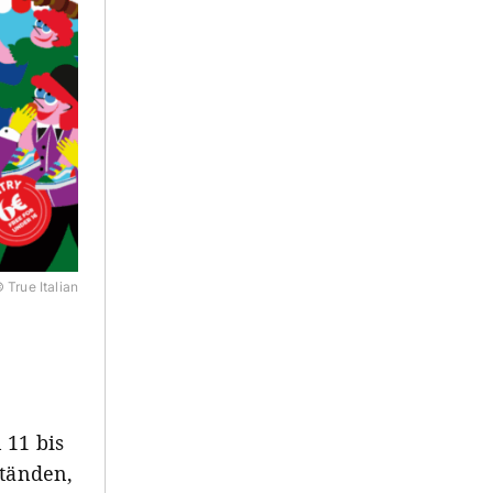
 True Italian
 11 bis
Ständen,