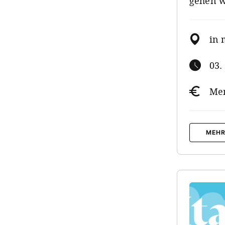
gehen w
in 
03.
Men
MEHR