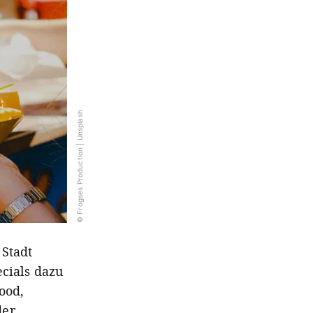
© Frogses Production | Unsplash
 Stadt
ecials dazu
ood,
der