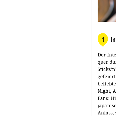
1
In
Der Inte
quer du
Sticks’
gefeier
beliebte
Night, 
Fans: H
japanis
Anlass,