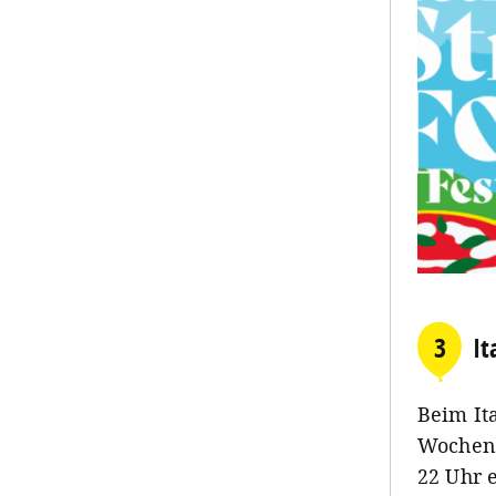
3
It
Beim Ita
Wochene
22 Uhr 