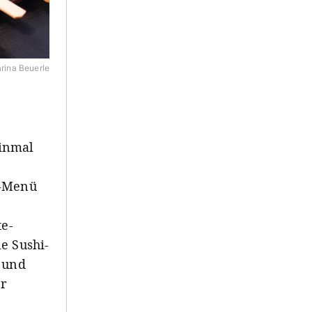
rina Beuerle
einmal
g-Menü
te-
e Sushi-
n und
r