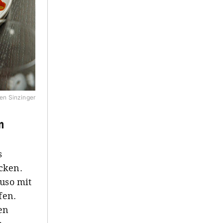
en Sinzinger
n
s
cken.
uso mit
fen.
en