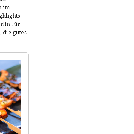
h im
ghlights
rlin für
 die gutes