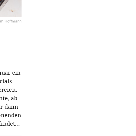
ah Hoffmann
n
nuar ein
cials
ereien.
nte, ab
ar dann
rönenden
indet...