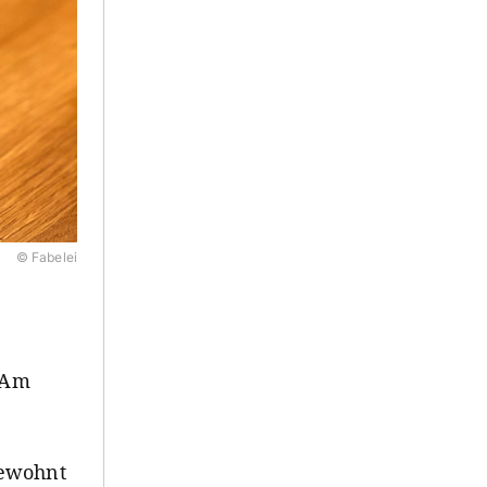
© Fabelei
! Am
gewohnt