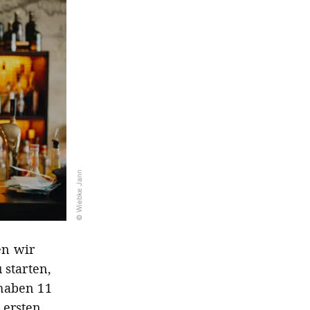
© Wiebke Jann
en wir
 starten,
 haben 11
 ersten