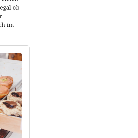
egal ob
r
ch im