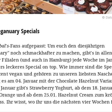
© Dali
ganuary Specials
al's
-Fans aufgepasst: Um euch den diesjährigen
ary" noch schmackhafter zu machen, gibt's in alle
r Filialen (und auch in Hamburg) jede Woche im Ja
rs leckeres Special on top. Wie immer sind die Spe
zent vegan und gehören zu unseren liebsten Nasch
 es am 04. Januar mit der Chocolate Hazelnut Varia
 Januar gibt's Strawberry Yoghurt, ab dem 18. Janu
Orange und ab dem 25.01. Hazelnut Cream zum k
s. Ihr wisst, wo ihr uns die nächsten vier Wochen f