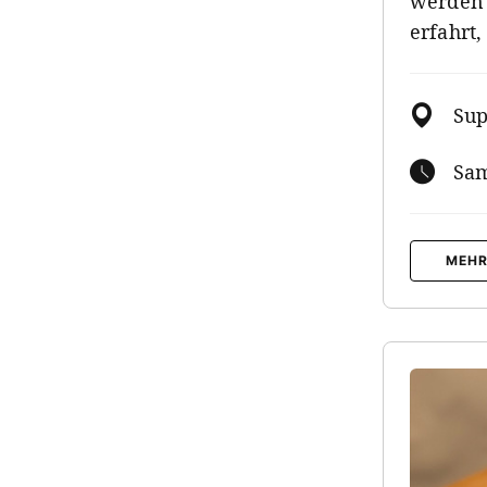
werden 
erfahrt
Sup
Sam
MEHR