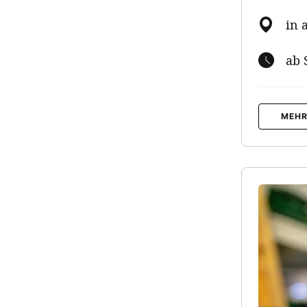
in 
ab 
MEHR