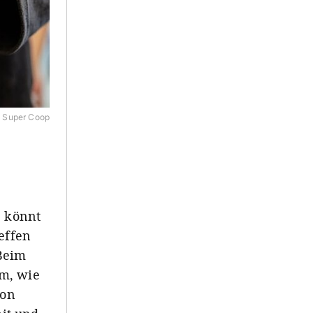
 Super Coop
p
könnt
effen
Beim
em, wie
von