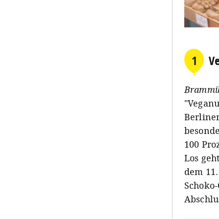
1
Ve
Brammib
"Veganu
Berline
besonde
100 Pro
Los geht
dem 11.
Schoko-
Abschlus