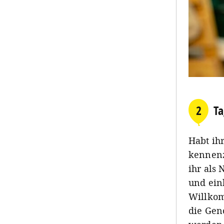
2
Ta
Habt ih
kennen
ihr als
und ein
Willkom
die Geno