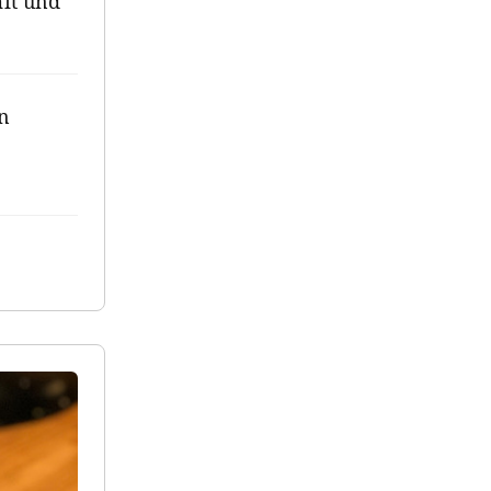
it und
in