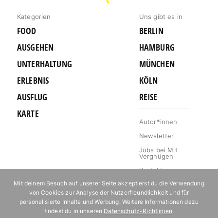
BERLIN
Kategorien
Uns gibt es in
FOOD
BERLIN
AUSGEHEN
HAMBURG
UNTERHALTUNG
MÜNCHEN
ERLEBNIS
KÖLN
AUSFLUG
REISE
KARTE
Autor*innen
Newsletter
Jobs bei Mit
Vergnügen
Kontakt
Mit deinem Besuch auf unserer Seite akzeptierst du die Verwendung
Mediakit
von Cookies zur Analyse der Nutzerfreundlichkeit und für
Impressum
personalisierte Inhalte und Werbung. Weitere Informationen dazu
findest du in unseren
Datenschutz-Richtlinien
.
Datenschutz