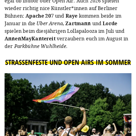
egal ob indoor oder Open Air. Auch 2026 spielen
wieder richtig nice Künstler*innen auf Berliner
Bühnen:
Apache 207
und
Raye
kommen beide im
Januar in die
Uber Arena
,
Zartmann
und
Lorde
spielen beim diesjährigen Lollapalooza im Juli und
AnnenMayKantereit
verzaubern euch im August in
der
Parkbühne Wuhlheide.
STRASSENFESTE UND OPEN AIRS IM SOMMER