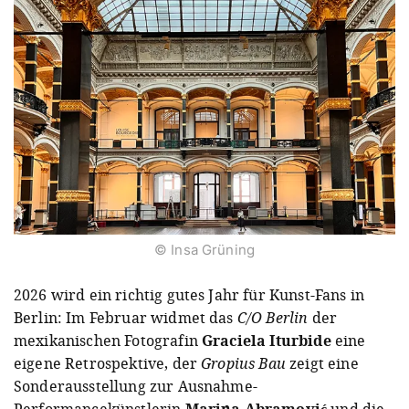
© Insa Grüning
2026 wird ein richtig gutes Jahr für Kunst-Fans in
Berlin: Im Februar widmet das
C/O Berlin
der
mexikanischen Fotografin
Graciela Iturbide
eine
eigene Retrospektive, der
Gropius Bau
zeigt eine
Sonderausstellung zur Ausnahme-
Performancekünstlerin
Marina Abramović
und die