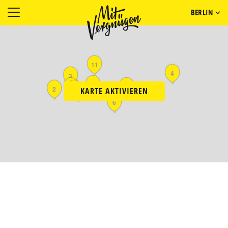
BERLIN
11
4
3
10
9
7
2
5
KARTE AKTIVIEREN
8
6