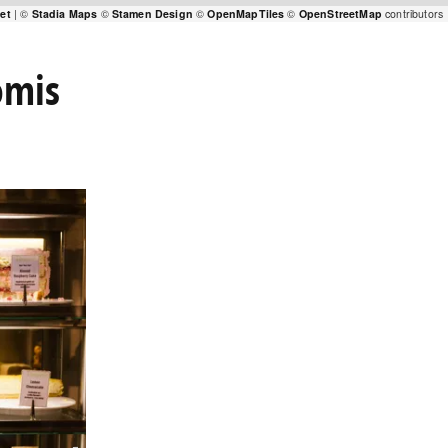
let
| ©
Stadia Maps
©
Stamen Design
©
OpenMapTiles
©
OpenStreetMap
contributors
omis