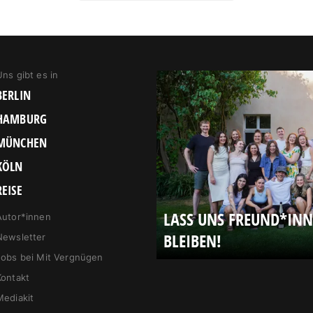
Uns gibt es in
BERLIN
HAMBURG
MÜNCHEN
KÖLN
REISE
LASS UNS FREUND*IN
Autor*innen
BLEIBEN!
Newsletter
Jobs bei Mit Vergnügen
Kontakt
Mediakit