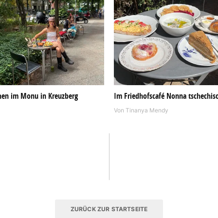
hen im Monu in Kreuzberg
Im Friedhofscafé Nonna tschechi
Von
Tinanya Mendy
ZURÜCK ZUR STARTSEITE