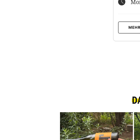
Mon
MEHR
D