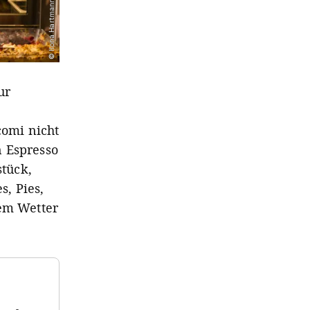
© Ilona Hartmann
ur
omi nicht
n Espresso
tück,
s, Pies,
tem Wetter