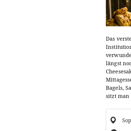
Das verst
Instituti
verwunder
längst no
Cheesesak
Mittagess
Bagels, S
sitzt man
Sop